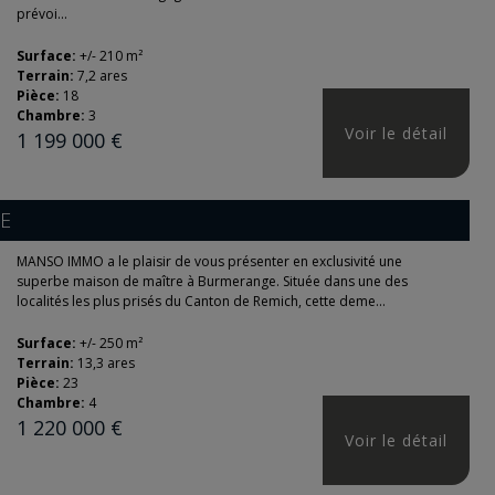
prévoi...
Surface:
+/- 210 m²
Terrain:
7,2 ares
Pièce:
18
Chambre:
3
Voir le détail
1 199 000 €
E
MANSO IMMO a le plaisir de vous présenter en exclusivité une
superbe maison de maître à Burmerange. Située dans une des
localités les plus prisés du Canton de Remich, cette deme...
Surface:
+/- 250 m²
Terrain:
13,3 ares
Pièce:
23
Chambre:
4
1 220 000 €
Voir le détail