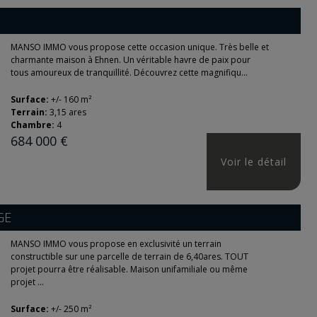
MANSO IMMO vous propose cette occasion unique. Très belle et
charmante maison à Ehnen. Un véritable havre de paix pour
tous amoureux de tranquillité. Découvrez cette magnifiqu...
Surface:
+/- 160 m²
Terrain:
3,15 ares
Chambre:
4
684 000 €
Voir le détail
GE
MANSO IMMO vous propose en exclusivité un terrain
constructible sur une parcelle de terrain de 6,40ares. TOUT
projet pourra être réalisable. Maison unifamiliale ou même
projet ...
Surface:
+/- 250 m²