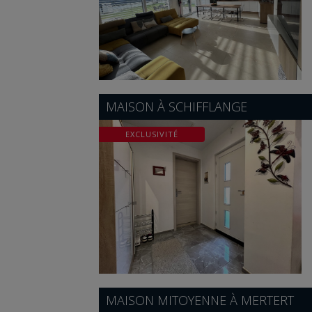
MAISON À
SCHIFFLANGE
EXCLUSIVITÉ
MAISON MITOYENNE À
MERTERT