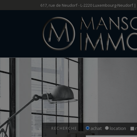
617, rue de Neudorf - L-2220 Luxembourg-Neudorf |
achat
location
RECHERCHE