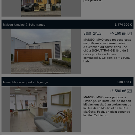
plus prisés a...
Maison jumelée
à
Schuttrange
1 474 000 €
3
2
+/- 160 m²
MANSO IMMO vous propose cette
magnifique et moderne maison
d'exception au calme dans une
cité à SCHUTTRANGE libre de 3
côtés proche de toutes
commodités. Ce bien de +-160m2
hab...
Immeuble de rapport
à
Hayange
500 000 €
+/- 580 m²
MANSO IMMO vous propose à
Hayange, un immeuble de rapport
idéalement situé au croisement de
la Rue Jean Moulin et de la Rue
Maréchal Foch, en plein coeur de
la ville. Ce bien r...