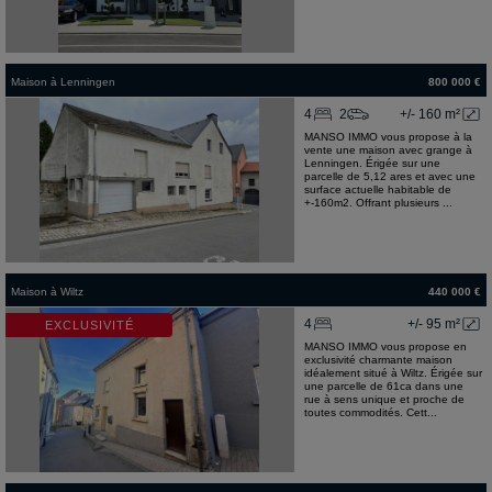
Maison
à
Lenningen
800 000 €
4
2
+/- 160 m²
MANSO IMMO vous propose à la
vente une maison avec grange à
Lenningen. Érigée sur une
parcelle de 5,12 ares et avec une
surface actuelle habitable de
+-160m2. Offrant plusieurs ...
Maison
à
Wiltz
440 000 €
4
+/- 95 m²
EXCLUSIVITÉ
MANSO IMMO vous propose en
exclusivité charmante maison
idéalement situé à Wiltz. Érigée sur
une parcelle de 61ca dans une
rue à sens unique et proche de
toutes commodités. Cett...