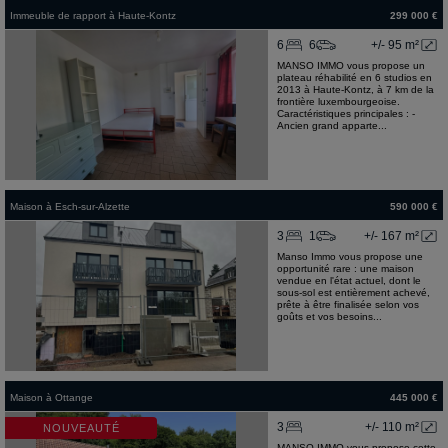
Immeuble de rapport
à
Haute-Kontz
299 000 €
6
6
+/- 95 m²
MANSO IMMO vous propose un
plateau réhabilité en 6 studios en
2013 à Haute-Kontz, à 7 km de la
frontière luxembourgeoise.
Caractéristiques principales : -
Ancien grand apparte...
Maison
à
Esch-sur-Alzette
590 000 €
3
1
+/- 167 m²
Manso Immo vous propose une
opportunité rare : une maison
vendue en l'état actuel, dont le
sous-sol est entièrement achevé,
prête à être finalisée selon vos
goûts et vos besoins...
Maison
à
Ottange
445 000 €
3
+/- 110 m²
NOUVEAUTÉ
MANSO IMMO vous propose cette