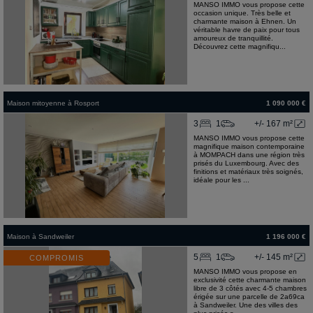
MANSO IMMO vous propose cette
occasion unique. Très belle et
charmante maison à Ehnen. Un
véritable havre de paix pour tous
amoureux de tranquillité.
Découvrez cette magnifiqu...
Maison mitoyenne
à
Rosport
1 090 000 €
3
1
+/- 167 m²
MANSO IMMO vous propose cette
magnifique maison contemporaine
à MOMPACH dans une région très
prisés du Luxembourg. Avec des
finitions et matériaux très soignés,
idéale pour les ...
Maison
à
Sandweiler
1 196 000 €
5
1
+/- 145 m²
COMPROMIS
MANSO IMMO vous propose en
exclusivité cette charmante maison
libre de 3 côtés avec 4-5 chambres
érigée sur une parcelle de 2a69ca
à Sandweiler. Une des villes des