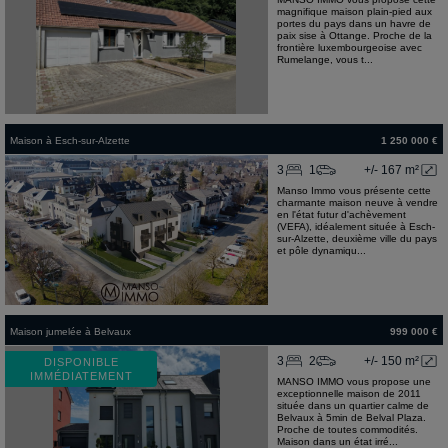
magnifique maison plain-pied aux
portes du pays dans un havre de
paix sise à Ottange. Proche de la
frontière luxembourgeoise avec
Rumelange, vous t...
Maison
à
Esch-sur-Alzette
1 250 000 €
3
1
+/- 167 m²
Manso Immo vous présente cette
charmante maison neuve à vendre
en l'état futur d'achèvement
(VEFA), idéalement située à Esch-
sur-Alzette, deuxième ville du pays
et pôle dynamiqu...
Maison jumelée
à
Belvaux
999 000 €
3
2
+/- 150 m²
DISPONIBLE
IMMÉDIATEMENT
MANSO IMMO vous propose une
exceptionnelle maison de 2011
située dans un quartier calme de
Belvaux à 5min de Belval Plaza.
Proche de toutes commodités.
Maison dans un état irré...