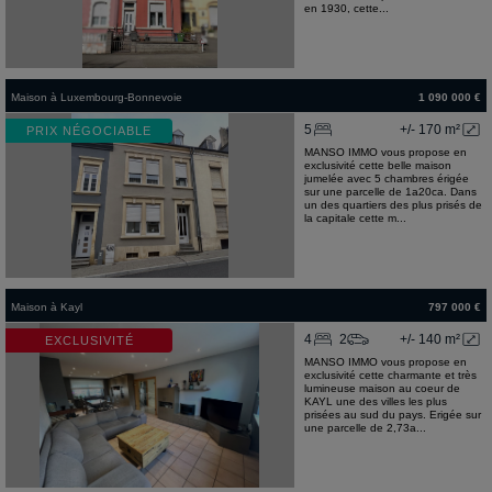
en 1930, cette...
Maison
à
Luxembourg-Bonnevoie
1 090 000 €
5
+/- 170 m²
PRIX NÉGOCIABLE
MANSO IMMO vous propose en
exclusivité cette belle maison
jumelée avec 5 chambres érigée
sur une parcelle de 1a20ca. Dans
un des quartiers des plus prisés de
la capitale cette m...
Maison
à
Kayl
797 000 €
4
2
+/- 140 m²
EXCLUSIVITÉ
MANSO IMMO vous propose en
exclusivité cette charmante et très
lumineuse maison au coeur de
KAYL une des villes les plus
prisées au sud du pays. Erigée sur
une parcelle de 2,73a...