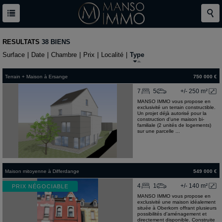
RESULTATS
38 BIENS
Surface
|
Date
|
Chambre
|
Prix
|
Localité
|
Type
Terrain + Maison
à
Ersange
750 000 €
7
5
+/- 250 m²
MANSO IMMO vous propose en
exclusivité un terrain constructible.
Un projet déjà autorisé pour la
construction d'une maison bi-
familiale (2 unités de logements)
sur une parcelle ...
Maison mitoyenne
à
Differdange
549 000 €
4
1
+/- 140 m²
PRIX NÉGOCIABLE
MANSO IMMO vous propose en
exclusivité une maison idéalement
située à Oberkorn offrant plusieurs
possibilités d'aménagement et
directement disponible. Construite