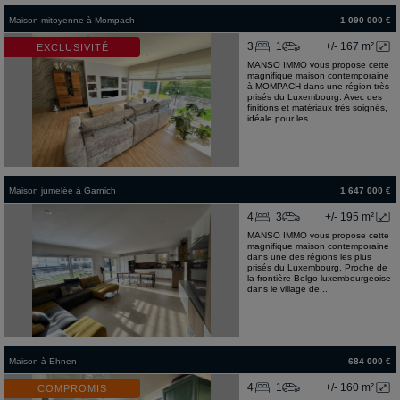
Maison mitoyenne
à
Mompach
1 090 000 €
3
1
+/- 167 m²
EXCLUSIVITÉ
MANSO IMMO vous propose cette
magnifique maison contemporaine
à MOMPACH dans une région très
prisés du Luxembourg. Avec des
finitions et matériaux très soignés,
idéale pour les ...
Maison jumelée
à
Garnich
1 647 000 €
4
3
+/- 195 m²
MANSO IMMO vous propose cette
magnifique maison contemporaine
dans une des régions les plus
prisés du Luxembourg. Proche de
la frontière Belgo-luxembourgeoise
dans le village de...
Maison
à
Ehnen
684 000 €
4
1
+/- 160 m²
COMPROMIS