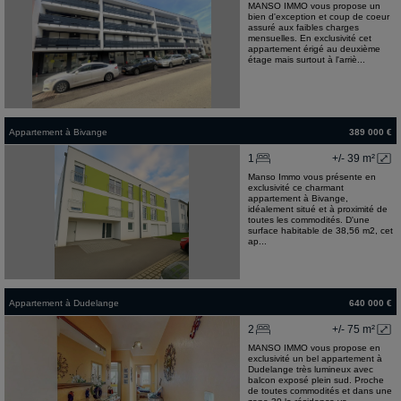
MANSO IMMO vous propose un
bien d'exception et coup de coeur
assuré aux faibles charges
mensuelles. En exclusivité cet
appartement érigé au deuxième
étage mais surtout à l'arriè...
Appartement
à
Bivange
389 000 €
1
+/- 39 m²
Manso Immo vous présente en
exclusivité ce charmant
appartement à Bivange,
idéalement situé et à proximité de
toutes les commodités. D'une
surface habitable de 38,56 m2, cet
ap...
Appartement
à
Dudelange
640 000 €
2
+/- 75 m²
MANSO IMMO vous propose en
exclusivité un bel appartement à
Dudelange très lumineux avec
balcon exposé plein sud. Proche
de toutes commodités et dans une