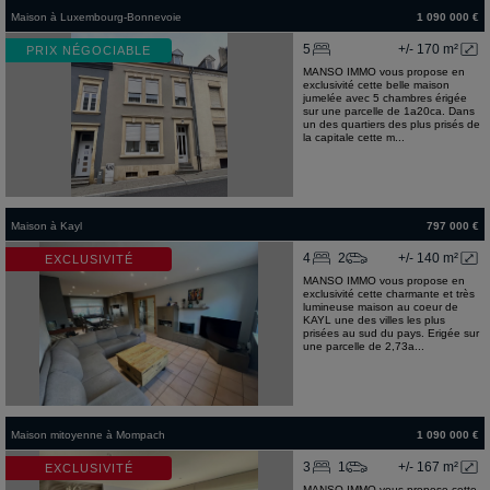
Maison
à
Luxembourg-Bonnevoie
1 090 000 €
5
+/- 170 m²
PRIX NÉGOCIABLE
MANSO IMMO vous propose en
exclusivité cette belle maison
jumelée avec 5 chambres érigée
sur une parcelle de 1a20ca. Dans
un des quartiers des plus prisés de
la capitale cette m...
Maison
à
Kayl
797 000 €
4
2
+/- 140 m²
EXCLUSIVITÉ
MANSO IMMO vous propose en
exclusivité cette charmante et très
lumineuse maison au coeur de
KAYL une des villes les plus
prisées au sud du pays. Erigée sur
une parcelle de 2,73a...
Maison mitoyenne
à
Mompach
1 090 000 €
3
1
+/- 167 m²
EXCLUSIVITÉ
MANSO IMMO vous propose cette