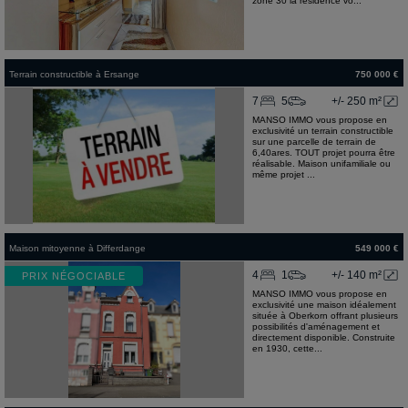
zone 30 la résidence vo...
Terrain constructible
à
Ersange
750 000 €
7
5
+/- 250 m²
MANSO IMMO vous propose en
exclusivité un terrain constructible
sur une parcelle de terrain de
6,40ares. TOUT projet pourra être
réalisable. Maison unifamiliale ou
même projet ...
Maison mitoyenne
à
Differdange
549 000 €
4
1
+/- 140 m²
PRIX NÉGOCIABLE
MANSO IMMO vous propose en
exclusivité une maison idéalement
située à Oberkorn offrant plusieurs
possibilités d'aménagement et
directement disponible. Construite
en 1930, cette...