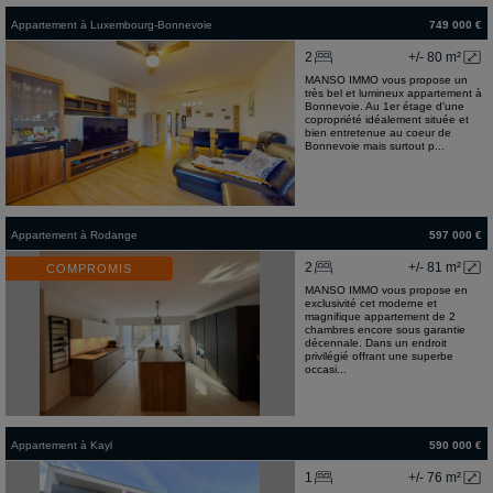
Appartement
à
Luxembourg-Bonnevoie
749 000 €
2
+/- 80 m²
MANSO IMMO vous propose un
très bel et lumineux appartement à
Bonnevoie. Au 1er étage d'une
copropriété idéalement située et
bien entretenue au coeur de
Bonnevoie mais surtout p...
Appartement
à
Rodange
597 000 €
2
+/- 81 m²
COMPROMIS
MANSO IMMO vous propose en
exclusivité cet moderne et
magnifique appartement de 2
chambres encore sous garantie
décennale. Dans un endroit
privilégié offrant une superbe
occasi...
Appartement
à
Kayl
590 000 €
1
+/- 76 m²