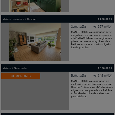
Maison mitoyenne
à
Rosport
1 090 000 €
3
1
+/- 167 m²
MANSO IMMO vous propose cette
magnifique maison contemporaine
à MOMPACH dans une région très
prisés du Luxembourg. Avec des
finitions et matériaux très soignés,
idéale pour les ...
Maison
à
Sandweiler
1 196 000 €
5
1
+/- 145 m²
COMPROMIS
MANSO IMMO vous propose en
exclusivité cette charmante maison
libre de 3 côtés avec 4-5 chambres
érigée sur une parcelle de 2a69ca
à Sandweiler. Une des villes des
plus prisés a...