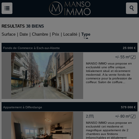
RESULTATS
38 BIENS
Surface
|
Date
|
Chambre
|
Prix
|
Localité
|
Type
Fonds de Commerce
à
Esch-sur-Alzette
25 000 €
+/- 55 m²
MANSO IMMO vous propose en
exclusivité une offre unique.
Idéalement situé et récemment
modernisé. A la vente fonds de
commerce pour la profession de
coiffeur. Salon de coiffure...
Appartement
à
Differdange
579 000 €
2
+/- 80 m²
MANSO IMMO vous propose en
exclusivité cet moderne et
magnifique appartement de 2
chambres aux finitions
irréprochables et idéalement