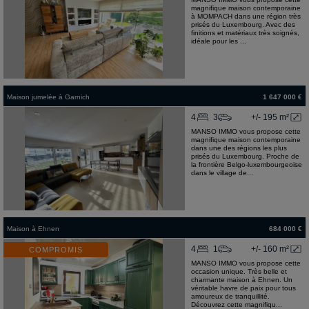
magnifique maison contemporaine
à MOMPACH dans une région très
prisés du Luxembourg. Avec des
finitions et matériaux très soignés,
idéale pour les ...
Maison jumelée
à
Garnich
1 647 000 €
4
3
+/- 195 m²
MANSO IMMO vous propose cette
magnifique maison contemporaine
dans une des régions les plus
prisés du Luxembourg. Proche de
la frontière Belgo-luxembourgeoise
dans le village de...
Maison
à
Ehnen
684 000 €
4
1
+/- 160 m²
COMPROMIS
MANSO IMMO vous propose cette
occasion unique. Très belle et
charmante maison à Ehnen. Un
véritable havre de paix pour tous
amoureux de tranquillité.
Découvrez cette magnifiqu...