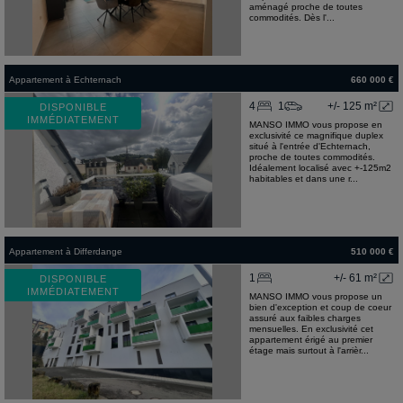
aménagé proche de toutes
commodités. Dès l'...
Appartement
à
Echternach
660 000 €
4
1
+/- 125 m²
DISPONIBLE
IMMÉDIATEMENT
MANSO IMMO vous propose en
exclusivité ce magnifique duplex
situé à l'entrée d'Echternach,
proche de toutes commodités.
Idéalement localisé avec +-125m2
habitables et dans une r...
Appartement
à
Differdange
510 000 €
1
+/- 61 m²
DISPONIBLE
IMMÉDIATEMENT
MANSO IMMO vous propose un
bien d'exception et coup de coeur
assuré aux faibles charges
mensuelles. En exclusivité cet
appartement érigé au premier
étage mais surtout à l'arrièr...